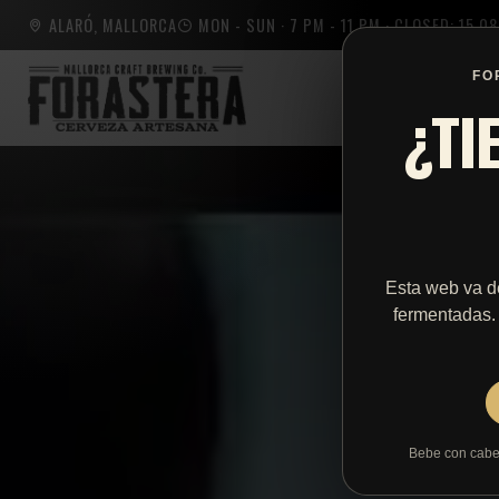
ALARÓ, MALLORCA
MON - SUN · 7 PM - 11 PM · CLOSED: 15.
FO
¿TI
Esta web va d
fermentadas.
Bebe con cabez