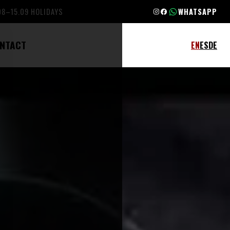
.08–15.09 HOLIDAYS
WHATSAPP
NTACT
EN
ES
DE