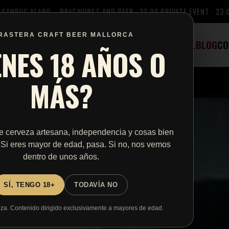
08 SANROC ALARO – BRATWURST AND BEER · 22.08 PRIVATE EVENT · 23
RASTERA CRAFT BEER MALLORCA
HOME
BEERS
TASTINGS
TAPROOM
RENTAL
BLOG
CO
ENES 18 AÑOS O
MÁS?
e cerveza artesana, independencia y cosas bien
 Si eres mayor de edad, pasa. Si no, nos vemos
dentro de unos años.
SÍ, TENGO 18+
TODAVÍA NO
a. Contenido dirigido exclusivamente a mayores de edad.