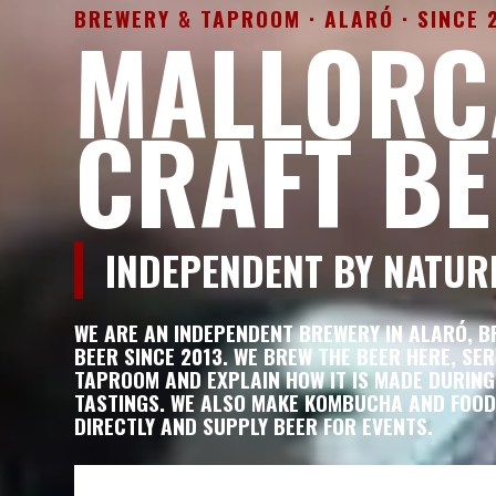
BREWERY & TAPROOM · ALARÓ · SINCE 
MALLORC
CRAFT B
INDEPENDENT BY NATUR
WE ARE AN INDEPENDENT BREWERY IN ALARÓ, B
BEER SINCE 2013. WE BREW THE BEER HERE, SER
TAPROOM AND EXPLAIN HOW IT IS MADE DURIN
TASTINGS. WE ALSO MAKE KOMBUCHA AND FOOD,
DIRECTLY AND SUPPLY BEER FOR EVENTS.