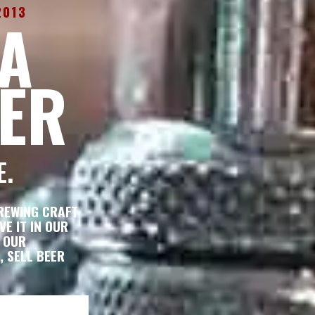
2013
A
EER
E.
REWING CRAFT
VE IT IN OUR
G OUR
 SELL BEER