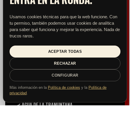
Usamos cookies técnicas para que la web funcione. Con
tu permiso, también podemos usar cookies de analítica
para saber qué funciona y mejorar la experiencia. Nada de
SA ROQUETA
trucos raros.
MALLORCA PILSNER
ACEPTAR TODAS
RECHAZAR
✔ ELABORADA EN ALARÓ
CONFIGURAR
✔ MALTA ECOLÓGICA DE LA RHÖN
Más información en la
Política de cookies
y la
Política de
✔ LÚPULO NOBLE SPALTER
privacidad
.
✔ AGUA DE LA TRAMUNTANA
✔ SIN ARROZ NI MAÍZ