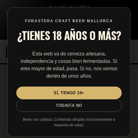
ALARÓ, MALLORCA
LUN - DOM · 7 PM - 11 PM · CERRADO: 15.08 SANROC ALARO –
SALCHICHA ALEMANA Y CERVEZA · 22.08 EVENTO PRIVADO ·
FORASTERA CRAFT BEER MALLORCA
23.08–15.09 VACACIONES
¿TIENES 18 AÑOS O MÁS?
WHATSAPP
EN
ES
DE
Esta web va de cerveza artesana,
independencia y cosas bien fermentadas. Si
eres mayor de edad, pasa. Si no, nos vemos
dentro de unos años.
SÍ, TENGO 18+
TODAVÍA NO
Bebe con cabeza. Contenido dirigido exclusivamente a
mayores de edad.