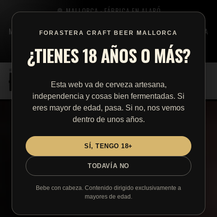
MALLORCA · FÁBRICA EN ALARÓ
LUN - DOM · 7 PM - 11 PM · CERRADO: 07.08 BEERFEST SON
MACIA · 15.08 SANROC ALARO – SALCHICHA ALEMANA Y CERVEZA
FORASTERA CRAFT BEER MALLORCA
· 22.08 EVENTO PRIVADO · 23.08–15.09 VACACIONES
¿TIENES 18 AÑOS O MÁS?
WHATSAPP
EN
ES
DE
Esta web va de cerveza artesana,
independencia y cosas bien fermentadas. Si
eres mayor de edad, pasa. Si no, nos vemos
dentro de unos años.
SÍ, TENGO 18+
TODAVÍA NO
Bebe con cabeza. Contenido dirigido exclusivamente a
mayores de edad.