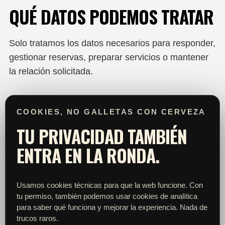
QUÉ DATOS PODEMOS TRATAR
Solo tratamos los datos necesarios para responder,
gestionar reservas, preparar servicios o mantener
la relación solicitada.
COOKIES, NO GALLETAS CON CERVEZA
DATOS DE CONTACTO Y COMUNICACIÓN
TU PRIVACIDAD TAMBIÉN
Podemos tratar nombre, teléfono, email, idioma
ENTRA EN LA RONDA.
preferido, contenido del mensaje, fecha de
contacto y cualquier dato que facilites
voluntariamente al escribir por WhatsApp,
email, redes sociales, formularios o cualquier
Usamos cookies técnicas para que la web funcione. Con
tu permiso, también podemos usar cookies de analítica
canal de contacto.
para saber qué funciona y mejorar la experiencia. Nada de
trucos raros.